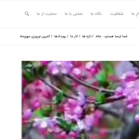
ارِ ما
شفافیت
نگاه ما
تماس با ما
حمایت از ما
شما اینجا هستید:
خانه
/
تازه ها
/
کار ما
/
رویدادها
/
کمپین نوروزی مهروماه