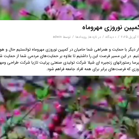
مپین نوروزی مهروماه
/
/
/
یل 2025
0 دیدگاه‌
در
تازه ها
,
رویدادها
توسط
adwin
ار دیگر با حمایت و همراهی شما حامیان در کمپین نوروزی مهروماه توانستیم حال و هوا
نیم. در این مسیر فرصت این را داشتیم تا علاوه بر حمایت‌های مردمی شما از حمایت 
یرسا رستورانهای زنجیره ای شیلا شرکت تولیدی صنعتی پرلیت تازیا شرکت طراحی و‌مهند
وزی که فرصت‌های برابر برای همه افراد جامعه فراهم شود.