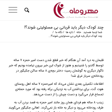
چند کودک دیگر باید قربانی بی مسئولیتی شوند؟!
شما اینجا هستید:
خانه
/
تازه ها
/
نگاه ما
/
چند کودک دیگر باید قربانی بی مسئولیتی شوند؟!...
قلبمان به درد آمد آن هنگام که خبر قطع شدن دست امیر حمزه ۷ ساله
توسط گاندو را شنیدیم و هنوز از شوک این خبر بیرون نیامده بودیم که خبر
ناگوار دیگری به گوشمان رسید؛ دختر بچه‌ی ۸ ساله ساکن جکیگور در
رودخانه‌ی سرباز غرق شد!
اطلاعات تکمیلی بعدی نشان می‌داد که امیرحمزه ۷ ساله اهل روستای
هوت گت، برای برداشتن آب به نزدیکی برکه رفته بود که مورد حمله‌ی
تمساح قرار می‌گیرد و دست چپش را از دست می‌دهد.
زینب ۸ ساله هم فردای همان روز مانند امیر حمزه به قصد بردن آب به
طرف رودخانه می‌رود و دیگر به خانه باز نمی‌گردد. اهالی جکیگور می‌گویند