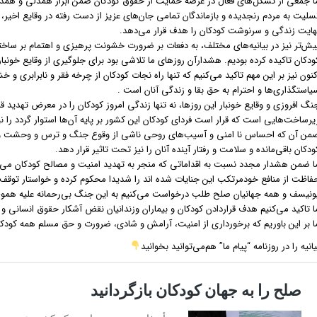
ا جمعی از تشکل‌های فعال در عرصه حمایت از حقوق کودکان ضمن ابراز همدلی و همدردی
سلیت به مردم رنجدیده و بازماندگان تمامی جان‌های عزیز از دست رفته در وقایع اخیر، ب
هایت زندگی و سرنوشت کودکان را هدف قرار می‌دهد.
یش‌تر نیز در بیانیه‌های مختلف، به دفعات بر ضرورت خشونت پرهیزی و اهتمام بر ساختن
ودکان تاکیده کرده بودیم. هشدارآن روزهای ما تلاشی بود برای جلوگیری از وقایع خونبار 
کنون نیز بر این مهم تاکید می‌کنیم که تنها راه نجات کودکان از چرخه فقر و نابرابری و 
یاستگذاری‌ها و احترام به حق بقا و زندگی آنان است .
نگ افروزی و وقایع خونبار این روزها، نه تنها زندگی امروز کودکان را در معرض تهدید 
یرساخت‌هایی است که قرار است فردای کودکان این کشور بر پایه آن‌ها استوار گردد را نیز
من آن که احساس نا امنی و آسیب‌های روحی ناشی از وقوع جنگ و ترس و وحشت و ترو
ودکان باقی‌مانده و سلامت و رفتار آینده آنان را نیز تحت تاثیر قرار دهد.
ا ضمن هشدار مجدد نسبت به اقداماتی که منجر به تهدید امنیت و مصالح کودکان می‌ش
فاظت از منافع خودمرتکب این جنایات شده اند را شدیدا محکوم کرده و خواستار توقف 
ونیسف و همه جهانیان صلح طلب درخواست می‌کنیم به این جنگ بی‌رحمانه علیه هموطن
ا تاکید می‌کنیم هدف قراردادن کودکان و بیماران وزندانیان نقض آشکار حقوق انسانی و
ا بر این باوریم که برخورداری از امنیت، آرامش و شادی، ضرورت و حق مسلم همه کودک
یانیه را در روزنامه “پیام ما” هم‌می‌توانید بخوانید