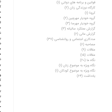
ن
قوانین و برنامه های دولتی
(1)
ک
کارگاه دوزندگی زنان
(2)
خ
کرونا
(1)
م
گروه خودیار مهرچین
(2)
ا
گروه خودیار مهرسا
(3)
ه
گزارش عملکرد سالیانه
(3)
ن
گزارش مالی
(6)
ب
مددکاری اجتماعی و روانشناسی
(37)
د
مصاحبه
(6)
م
مقالات
(9)
م
مقالات
(15)
ن
نگاه ما
(20)
ر
نگاه ویژه به موضوع زنان
(1)
س
نگاه ویژه به موضوع کودکان
(1)
و
یادداشت
(64)
ک
د
ب
ب
ب
ج
م