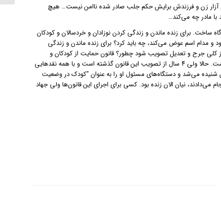
رم آزار زن و فرزندش برایش حکم جلب صادر شده ناامن نیست… هیچ
با مادر چه می‌کند…
 باید جهاد کرد و قرارگاه ساخت. برای زنده ماندن و زندگی کردن نوزادان و خردسالان و کودکان
لیه زنان ۱۴ سال است که تصویب نمی‌شود و مدام اسم عوض می‌کند، چه باید کرد؟ برای زنده ماندن و زندگی
 کودکان و نوجوانانش ۱۱سال طول کشید تا بعد از کلی جرح و تعدیل تصویب شود چطور؟ قانون حمایت از کودکان و
نوجوانان که تصویب شد چندهفته‌ای از قتل رومینا اشرفی ۱۳ ساله توسط پدرش می‌گذشت. حالا ولی ۴ سال از تصویب این قانون گذشته است و با همه نقدهایی
ا شده بود و صدای مادر نیان شنیده می‌شد و دستگاه‌های مسئول او را به عنوان “کودک در وضعیت
 می‌دادند، نیان الان زنده بود. کسی برای اجرای این قانون‌ها ولی جهاد