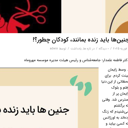
نین‌ها باید زنده بمانند، کودکان چطور؟!
/
/
/
2
0 دیدگاه‌
در
تازه ها
,
یادداشت
توسط
adwin
کتر فاطمه علمدار؛ جامعه‌شناس و رئیس هیئت مدیره موسسه مهروماه
. وسط زایمان
ینت کردم. برای
حظاتی از این دنیا
فتم و بلوک
ایمان پر از
سترس شد. وقتی
ه برگشتم
ی‌شنیدم که زنگ
ده‌اند به اورژانس
ه کسی بیاید و