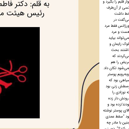
وار قلبم را بگیرد و
سی از آن‌طرف
ط داشت
ی‌گفت در
ورژانس فقط مرد
ست و مرد
می‌تواند بیاید
لوک زایمان و
اشتند بحث
ی‌کردند که
ریض را هم
می‌شود تکان داد.
وبه‌رویم پوستر
یاهی بود که
سطش زنی بود
ه نوزادی را
رونش دار زده
ودند/زده بود و
الای پوستر نوشته
ود “سقط عمدی
نین با مادر چه
ی‌کند؟”. دور زن