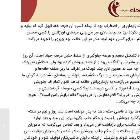
مان پر از اضطراب بود تا اینکه کسی آن طرف خط قبول کرد که بیاید و
کرده بود که بیاید بالای سر من ولی مردهای اورژانس را کسی مجبور
نم… برای کسی مهم نبود مادر در این حالت چه چیزی را تجربه می‌کند…
رگاه تشکیل دهیم و عرصه جلوگیری از سقط جنین عرصه جهاد است. آن روز
ر مادرش را کتک می‌زد و از خانه بیرونش کرده بود ولی طلاقش نمی‌داد،
کسی به دادش نرسید که عاقبت ۲۸دی جان داد. کسی چه میداند همین الان چند کودک در اطراف ما زیر سقف خانه‌ها و
شان به بیمارستان و مرگ نکشیده، رنج‌شان رسانه‌ای نشده و به گوش ما
صمیم می‌گرفت به بارداری‌اش خاتمه بدهد قانون تمام قد جلویش
ی‌پرسد آیا نوزاد را کسی دوست دارد؟ کسی حوصله گریه‌هایش و
ش را می‌زند؟ قطره‌هایش را می‌خورد؟خانه برایش امن است؟… هیچ
اد چه می‌کند…
اره راهروهای دادگاه‌ها بود تا قاضی حکم دهد که پدر موظف است یک روز و نیم در هفته
اقدام ج
ی‌گذارد بچه‌اش را ببیند و حکم جلب بگیرد برای این مرد و بعد آواره
و خشون
عیت مناسب برای بازداشت قرار می‌داد و بعد تماس می‌گرفت که ماموران
کودکان 
رش از ملاقات با او حکم جلب برایشان صادر شده را در خیابان توقیف نمی
ملی تبد
رصد شوند و بترسند از اینکه ناگهان ماشین‌شان توقیف شود و خودشان