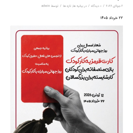
/
/
/
2 جولای 2026
0 دیدگاه‌
در
بیانیه ها
,
تازه ها
توسط
adwin
۲۲ خرداد ۱۴۰۵