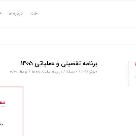
خانه
درباره ما
ک
برنامه تفضیلی و عملیاتی 1405
/
/
/
2 ژوئن 2026
0 دیدگاه‌
در
برنامه سالیانه
,
تازه ها
توسط
adwin