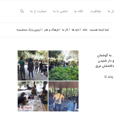
ارِ ما
شفافیت
نگاه ما
تماس با ما
حمایت از ما
شما اینجا هستید:
خانه
/
تازه ها
/
کار ما
/
فرهنگ و هنر
/
اردوی پارک جمشیدیه
… به گوشمان
و دار شنیدن
دکانه‌شان غرق
دند تا