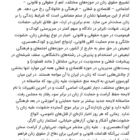
تضییع حقوق زنان در حوزه‌های مختلف، اعم از حقوقی و قانونی –
اجتماعی – اقتصادی و شغلی – فرهنگی و خانوادگی رخ می دهد. هر
کدام از این سرفصلها نشان از ستم مضاعفی است که شرایط زندگی را بر
زنان سخت‌تر می سازد. عدم برابری در ارث، حق طلاق نابرابر، حضانت
فرزند، شهادت نابرابر در دادگاه و سهم کمتر در سرپرستی کودک و
قیمومیت در حوزه حقوقی و قانونی. اجبار در نوع پوشش زنان، خشونت
خانگی و عدم حمایت کافی قانونی، ازدواج اجباری و کودک‌همسری،
تبعیض در حق سفر به خارج از کشور، در حوزه‌های اجتمعای و فرهنگی
تبعیض در استخدام و پذیرش در رشته‌های دانشگاهی، سقف شیشه‌ای در
پیشرفت شغلی و محدودیت در برخی مشاغل ( مانند قضاوت) و
پست‌های مدیریتی در حوزه اقتصادی و شغلی همه این موارد تنها بخشی
از چالش‌هایی است که زنان در ایران با آن مواجه هستند. در این میان
کورسوی امیدی به لایحه منع خشونت علیه زنان بود که متاسفانه در
دوره‌های مختلف، دچار تغییرات اساسی گشت و در آخرین تغییرات با نام
لایحه حفظ کرامت و حمایت از زنان در برابر سوء رفتار به مجلس رفت.
متاسفانه لایحه جدید بیشتر بر جنبه حمایتی و آموزشی در بعد فرهنگی
تکیه دارد و توان بازدارندگی در برابر موج گسترده خشونت علیه زنان را
ندارد. زمانی که هر روز اخبار تازه‌ای از قتل‌های‌ ناموسی، اتواع
خشونت‌های آشکار و نهان، آزارهای خیابانی، استثمار زنان کارگر،
کودک‌همسری و … علیه زنان منتشر می‌شود، نمی‌توان از کرامت سخن
گفت، بی‌آنکه اقدامات قانونی و اجرایی برای دفاع از حقوق زنان فراهم