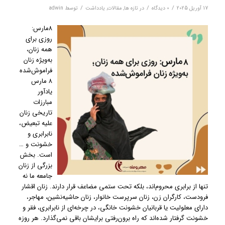
/
/
/
17 آوریل 2025
0 دیدگاه‌
در
تازه ها
,
مقالات
,
یادداشت
توسط
adwin
۸مارس:
روزی برای
همه زنان،
به‌ویژه زنان
فراموش‌شده
۸ مارس
یادآور
مبارزات
تاریخی زنان
علیه تبعیض،
نابرابری و
خشونت و …
است. بخش
بزرگی از زنان
جامعه ما نه
تنها از برابری محروم‌اند، بلکه تحت ستمی مضاعف قرار دارند. زنان اقشار
فرودست، کارگران زن، زنان سرپرست خانوار، زنان حاشیه‌نشین، مهاجر،
دارای معلولیت یا قربانیان خشونت خانگی، در چرخه‌ای از نابرابری، فقر و
خشونت گرفتار شده‌اند که راه برون‌رفتی برایشان باقی نمی‌گذارد. هر روزه