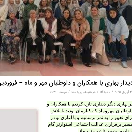
یدار بهاری با همکاران و داوطلبان مهر و ماه – فروردین 04
/
/
/
یل 2025
0 دیدگاه‌
در
تازه ها
,
رویدادها
توسط
adwin
ر بهاری دیگر دیداری تازه کردیم با همکاران و
اوطلبان مهروماه که کنارمان بودند تا تلاش
رای تغییر را به ثمر برسانیم و با آغازی نو در
سیر برقراری عدالت اجتماعی استوارتر گام
رداریم.
حضورتان سبز و مانا