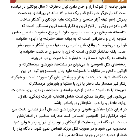
هنوز جامعه از شوک آزار و جان دادن نیان دخترک ۶ سال بوکانی در نیامده
است که بار دیگر خبر تلخ قتل یک دختر ۱۷ ساله در پیرانشهر به دست
پدرش زخم ‌کهنه آزار جنسی و خشونت علیه کودکان را آشکار ساخت.
قتل ناموسی یکی از تلخ ترین و نگران‌کننده ترین مسائلی است که
متاسفانه همچنان در جامعه ما وجود دارد. این نوع خشونت به طور خاص
متوجه زنان و دخترانی است که به بهانه حفظ «شرف» یا «آبرو» خانواده
قربانی می‌شوند. در واقع، قتل ناموسی نه تنها نقض آشکار حقوق بشر
است، بلکه نمایانگر تفکری است که زن را به‌عنوان مالکیت خانواده یا
جامعه، نه یک فرد مستقل با حقوق و شخصیت برابر، می‌بیند.
ریشه‌های قتل ناموسی را می‌توان در سنت‌ها، باورهای مردسالارانه و
قوانین ناکافی در مقابله با خشونت علیه زنان جست‌وجو کرد. در این
دیدگاه‌ها، شرف خانواده به رفتار و پوشش زنان گره خورده است، و هرگونه
رفتار غیر همساز یک دختر یا زن با سنتها و باورهای مردسالارانه
«غیرمتعارف» نامیده شده و از دید جامعه یا خانواده، بهانه‌ای برای خشونت
می‌شود. این رفتارها ممکن است شامل انتخاب شریک زندگی، طلاق،
روابط عاطفی، یا حتی شایعاتی بی‌اساس باشد.
در ایران هنوز خلأهای قانونی و برخوردهای تساهل آمیز قضایی باعث می
شود مرتکبان قتل ناموسی احساس کنند مجازات سختی در انتظارشان
نیست. در نگاه قانون حمایت از کودکان و نوجوانان ایران، پدر « ولی دم»
محسوب می شود و در صورت قتل فرزند قصاص نمی شود. دادگاه پدر را
فقط از «جنبه عمومی جرم» محاکمه می کند.