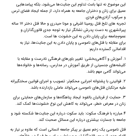
این موضوع نه تنها باعث تداوم این جنایت‌ها می‌شود، بلکه پیامدهایی
عمیق برای زنان و دختران جامعه به همراه دارد، از جمله ایجاد فضای ترس
و سرکوب آزادی‌های فردی.
تجربه های تلخ قتل رومینا اشرفی و مونا حیدری و حالا قتل دختر ۱۷ ساله
پیرانشهری به دست پدرش نشانگر نیاز به توجه جدی قانون‌گذاران و
عموم‌جامعه برای پایان دادن به این خشونت ها است.
برای مقابله با قتل‌های ناموسی و پایان دادن به این جنایت‌ها، نیاز به
اقداماتی گسترده داریم:
۱. آموزش و آگاهی‌بخشی: تغییر باورهای فرهنگی نادرست و مقابله با
کلیشه‌های جنسیتی از طریق آموزش در مدارس، رسانه‌ها و خانواده‌ها
می‌تواند گامی مهم باشد.
۲. قوانینی با پشتوانه اجرایی محکم‌تر: تصویب و اجرای قوانین سختگیرانه
علیه مرتکبان قتل‌های ناموسی می‌تواند عاملی بازدارنده باشد.
۳. حمایت از قربانیان بالقوه: ایجاد پناهگاه‌ها و سازمان‌های حمایتی برای
زنان در معرض خطر، می‌تواند به کاهش این نوع خشونت‌ها کمک کند.
۴.مبارزه با فرهنگ سکوت: باید سکوت درباره این جنایت‌ها شکسته شود و
جامعه با جسارت بیشتری درباره این مسائل صحبت کند.
قتل ناموسی یک زخم عمیق بر پیکر جامعه انسانی است که علاوه بر نیاز به
اقدام جدی از سوی قانونگذاران و مسئولین برای برطرف کردن خلأهای