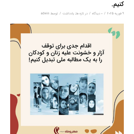
کنیم.
/
/
/
9 فوریه 2025
0 دیدگاه‌
در
تازه ها
,
یادداشت
توسط
adwin