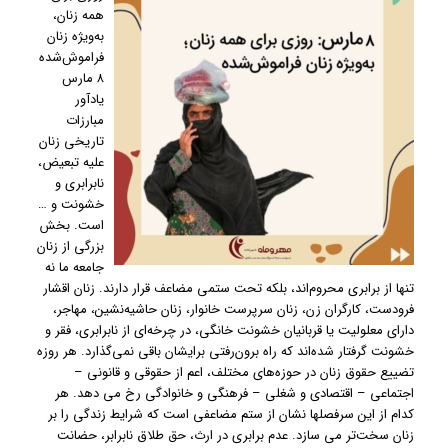
همه زنان،
به‌ویژه زنان
فراموش‌شده
۸ مارس
یادآور
مبارزات
تاریخی زنان
علیه تبعیض،
نابرابری و
خشونت و …
است. بخش
بزرگی از زنان
جامعه ما نه
تنها از برابری محروم‌اند، بلکه تحت ستمی مضاعف قرار دارند. زنان اقشار
فرودست، کارگران زن، زنان سرپرست خانوار، زنان حاشیه‌نشین، مهاجر،
دارای معلولیت یا قربانیان خشونت خانگی، در چرخه‌ای از نابرابری، فقر و
خشونت گرفتار شده‌اند که راه برون‌رفتی برایشان باقی نمی‌گذارد. هر روزه
تضییع حقوق زنان در حوزه‌های مختلف، اعم از حقوقی و قانونی –
اجتماعی – اقتصادی و شغلی – فرهنگی و خانوادگی رخ می دهد. هر
کدام از این سرفصلها نشان از ستم مضاعفی است که شرایط زندگی را بر
زنان سخت‌تر می سازد. عدم برابری در ارث، حق طلاق نابرابر، حضانت