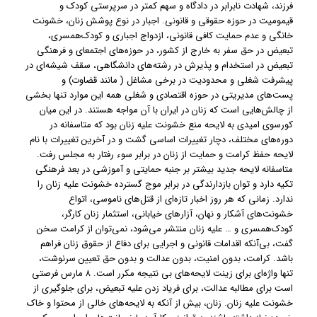
فرزند، شهادت نابرابر در دادگاه و سهم کمتر در سرپرستی کودک و
قیمومیت در حوزه حقوقی و قانونی. اجبار در نوع پوشش زنان، خشونت
خانگی و عدم حمایت کافی قانونی، ازدواج اجباری و کودک‌همسری،
تبعیض در حق سفر به خارج از کشور، در حوزه‌های اجتمعای و فرهنگی
تبعیض در استخدام و پذیرش در رشته‌های دانشگاهی، سقف شیشه‌ای در
پیشرفت شغلی و محدودیت در برخی مشاغل ( مانند قضاوت) و
پست‌های مدیریتی در حوزه اقتصادی و شغلی همه این موارد تنها بخشی
از چالش‌هایی است که زنان در ایران با آن مواجه هستند. در این میان
کورسوی امیدی به لایحه منع خشونت علیه زنان بود که متاسفانه در
دوره‌های مختلف، دچار تغییرات اساسی گشت و در آخرین تغییرات با نام
لایحه حفظ کرامت و حمایت از زنان در برابر سوء رفتار به مجلس رفت.
متاسفانه لایحه جدید بیشتر بر جنبه حمایتی و آموزشی در بعد فرهنگی
تکیه دارد و توان بازدارندگی در برابر موج گسترده خشونت علیه زنان را
ندارد. زمانی که هر روز اخبار تازه‌ای از قتل‌های‌ ناموسی، اتواع
خشونت‌های آشکار و نهان، آزارهای خیابانی، استثمار زنان کارگر،
کودک‌همسری و … علیه زنان منتشر می‌شود، نمی‌توان از کرامت سخن
گفت، بی‌آنکه اقدامات قانونی و اجرایی برای دفاع از حقوق زنان فراهم
باشد. کرامت، بدون امنیت، بدون عدالت و بدون حق تعیین سرنوشت،
تنها واژه‌ای برای زینت لایحه‌های بی نتیجه مکرر است. ۸ مارس فرصتی
است برای مطالبه عدالت، برای فریاد زدن علیه تبعیض، برای جلوگیری از
خشونت علیه زنان. زنان، بیش از آنکه به لایحه‌های خالی از محتوا و خاک