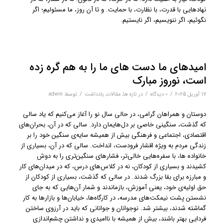
نهادهایی با قدرت، با نظارت، با حمایت. و تا آن روز، ما مسئولیم؛ اگر
نگوئیم، اگر ننویسیم، اگر نایستیم.
امیدهای ما دست های ما را به هم گره زده
است، نوروز مبارک
/
/
/
17 آوریل 2025
0 دیدگاه‌
در
تازه ها
,
مقالات
,
یادداشت
توسط
adwin
دوستان و همراهان گرامی، در حالی سال نو را آغاز می‌کنیم که یاد سالی
که گذشت، سنگینی خاصی بر دل‌هایمان دارد. سالی که در آن، بحران‌های
اقتصادی، اجتماعی و فرهنگی بیش از همیشه سایه‌ی سنگین خود را بر
زندگی مردم به ویژه اقشار فرودست، انداخت. سالی که در آن، بسیاری از
خانواده ها، با سفره‌هایی خالی‌تر، فشارهای سنگین‌تری را به دوش
کشیدند و بسیاری از کودکان، نه در کلاس‌های درس، که در میدان‌های کار
و مبارزه برای بقا بزرگ شدند. در سالی که گذشت، بسیاری از کودکان از
حق اولیه‌ی خود، یعنی آموزش، بازماندند و شمار آن‌هایی که به جای
نشستن پشت نیمکت‌های مدرسه، در کارگاه‌ها، خیابان‌ها و بازارها به کار
گماشته شدند، بیشتر شد. نوجوانان و جوانانی که باید در آرزوی ساختن
فردایی بهتر باشند، بیش از همیشه با ناامیدی و نداشتن چشم‌اندازی