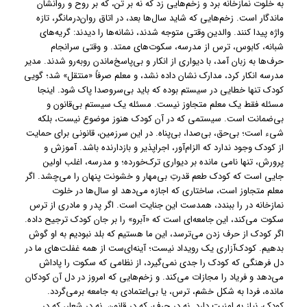
به خلوت نمازخانه برد و زخم‌هایی زد که نه بر تن، که بر روح و روانشان
ماندگار است. زخم‌هایی که شاید سال‌ها بعد، در اتاق روان‌درمانگر، تازه
واژه پیدا کنند. والدین وقتی متوجه شدند، نشانه‌ها را دیدند: گریه‌های
شبانه، کابوس، ترس از مدرسه، سکوت‌های ممتد. و وقتی سرانجام
حرف‌ها به زبان آمد، با دیواری از انکار و بی‌پاسخ‌ماندن روبه‌رو شدند. مدیر
مدرسه انکار کرد، مدارک نشان داده نشد، و معلم صرفاً «منتقل» شد؛ گویی
کودک تنها خطایی در سیستم بوده که باید بی‌سروصدا پاک شود. اینجا
مسئله فقط یک معلم متجاوز نیست. مسئله یک سیستم بی‌قانون و
بی‌ضمانت است. سیستمی که در آن کودک هنوز موضوع نیست، بلکه
شیء است؛ بی‌حق، بی‌صدا، بی‌پناه. در این سرزمین، قانونی برای حمایت
از کودک وجود ندارد که الزام‌آور، اجراپذیر و بازدارنده باشد. آموزش و
پرورش، تنها نامی مانده بر دیواری ترک‌خورده؛ و مدرسه، اغلب اولین
جایی است که کودک طعم قدرتِ بی‌مهار و خشونت پنهان را می‌چشد. اگر
معلم متجاوز است، ساختاری که اجازه می‌دهد او سال‌ها در خلوت
نمازخانه در را ببندد، همدست این جنایت است. اگر پدر و مادری از ترس
سکوت می‌کند، این جامعه‌ای است که «آبرو» را بر جان کودک ترجیح داده.
اگر کودک از حرف زدن می‌ترسد، این ما هستیم که بلد نبودیم به او گوش
بدهیم. کودک‌آزاری یک رویداد نیست؛ آینه‌ای‌ست از همه‌ غفلت‌های ما در
دل فرهنگی که کودک را جدی نمی‌گیرد، از نظامی که سکوت را پاداش
می‌دهد و فریاد را مجازات می‌کند. و زخم‌هایی که امروز در دل آن کودکان
مانده، فردا به شکل خشم، ترس، یا بی‌اعتمادی به جامعه برمی‌گردد.
کودک، نیاز به امنیت دارد. نه در حرف، که در قانون. نه در شعار، که در