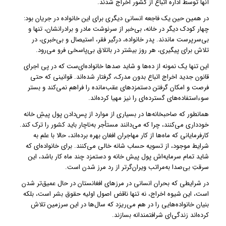
آنها توسط اداره اتباع از کشور اخراج شدند.
در همین حین یک فاجعه‌ انسانی دیگری برای این خانواده در جریان بود:
چهار کودک دیگر در خانه، بی‌خبر از سرنوشت مادر و برادرانشان، تنها و
بی‌سرپرست ماندند. پدر خانواده، درگیر فقر، استیصال و بی‌خبری، در
تلاش برای پیگیری، هر روز بیشتر در باتلاق بی‌پاسخی فرو می‌رود.
این تنها یک نمونه از ده‌ها و شاید صدها خانواده‌ای‌ست که در پی اجرای
قانون جدید اخراج اتباع بدون مدرک، گرفتار شده‌اند. قوانینی که حتی
فرصت و امکان گرفتن دستمزدهای عقب‌مانده را فراهم نمی‌کند و بستر
سوءاستفاده‌های گسترده‌ای را نیز مهیا کرده‌اند.
همانطور که صاحبخانه‌ها در بسیاری از موارد از پس‌دادن پول پیشِ خانه
خودداری می‌کنند، چرا که می‌دانند مستأجر به‌ناچار باید کشور را ترک کند.
کارفرمایانی که ماه‌ها از کار مهاجران افغان بهره برده‌اند، حالا با علم به
شرایط موجود، از تسویه حساب شانه خالی می‌کنند. برای خانواده‌ای که
شاید تمام سرمایه‌اش پول پیش خانه و دستمزد چند ماه کار باشد، این
سرقتِ بی‌صدا به‌مراتب ویران‌گرتر از رد مرز شدن است.
در شرایطی که بحران انسانی در مرزهای افغانستان در حال عمیق‌تر شدن
است، این شیوه اخراج، نه تنها ناقض اصول اولیه حقوق بشر است، بلکه
بنیان خانواده‌هایی را در هم می‌ریزد که سال‌ها در این سرزمین تلاش
کرده‌اند زندگی‌ای شرافتمندانه بسازند.