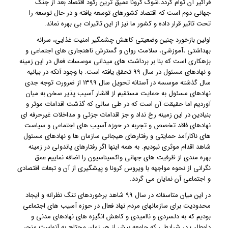
فراگیر آن توام گردد.شوک کرونا عمیق ترین رکود اقتصاد بعد از جنگ
جهانی دوم است که اقتصاد کشورهای توسعه یافته و در حال توسعه را
تحت تاثیر قرار داده و کشور ما نیز از این تاثیرات بی بهره نماند.
اولین بازخورد چنین وضعیتی کاهش چشمگیر امنیت غذایی، سرانه
بهداشتی ،آموزشی، سلامت روان و گسترش ناهنجاری های اجتماعی و
بزهکاری است که بنا بر برداشت های میدانی موسسات فعال در این زمینه
و نهادهای مسئول در سال ۹۹ تحقق یافته است. با وجود آنکه در بیانیه
سال گذشته موسسه در آستانه تحویل سال ۱۳۹۹ از ضرورت توجه جدی
نهادهای مسئول به حمایت مستقیم از اقشار آسیب پذیر سخن به میان
آوردیم اما حقیقت آن است که در طی سالی که گذشت اقدامات موثر و
بنیادین در این زمینه رخ نداد و جز اقدامات جزئی و مداخلات غیرحرفه ای
نهادهای فاقد تخصص و تجربه در حوزه آسیب های اجتماعی و سیاست
های ناکارآمد حمایتی و رفتارهای هیجانی سازمان ها و نهادهای مسئول
شاهد اقدام موثری نبودیم. به همه اینها اگر رفتارهای پاندولی در زمینه
بهره مندی از ظرفیت های جهانی واکسیناسیون را اضافه نماییم عمق
نگرانی از نحوه مواجهه با ویروس کرونا و پیشگیری از آن و تبعات اقتصادی
و اجتماعی آن نمایان می گردد.
در این میان متاسفانه در سال ۹۹ شاهد برخوردهای تنگ نظرانه و ایجاد
محدودیت برای سازمانهای مردم نهاد فعال در حوزه آسیب های اجتماعی
بودیم که به دلسردی و ناامیدی و کاهش انگیزه های نهادهای مدنی و
داوطلب در شرایطی که جامعه بیش از هر زمان محتاج به آنهاست منجر