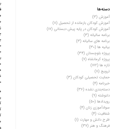
ب
دسته‌ها
ق
م
آموزش
(3)
س
آموزش کودکان بازمانده از تحصیل
(11)
ز
آموزش کودکان در پایه پیش دبستانی
(17)
چ
برنامه سالیانه
(3)
چ
برنامه های سالیانه
(3)
خ
بیانیه ها
(30)
ج
پروژه بلوچستان
(34)
ب
پروژه کرمانشاه
(7)
ص
تازه ها
(172)
م
ترویج
(11)
ش
حمایت تحصیلی کودکان
(3)
ح
خبرنامه
(4)
دسته‌بندی نشده
(36)
م
دلنوشته
(9)
ر
رویدادها
(50)
ک
سوادآموزی زنان
(4)
ک
شفافیت
(4)
ک
ظرح دانش و مهارت
(1)
ص
فرهنگ و هنر
(37)
و