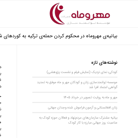
بیانیه‌ی مهروماه در محکوم کردن حمله‌ی ترکیه به کوردهای 
نوشته‌های تازه
د
کودکی؛ نمای نزدیک (نمایش فیلم و نشست پژوهشی)
ظ
موسسه توانمندسازی زنان و کودکان مهر و ماه موفق به تمدید
د
گواهی اعتماد افرا شد
خ
مهر و ماه به روایت تصویر در خرداد 1405
ج
زنان افغانستانی و آزمون فراموش شده وجدان جهانی
ن
ب
بیانیه مشترک سازمان‌های مردم‌نهاد و فعالان حوزه کودک به
م
مناسبت روز جهانی مبارزه با کار کودک
ب
ش