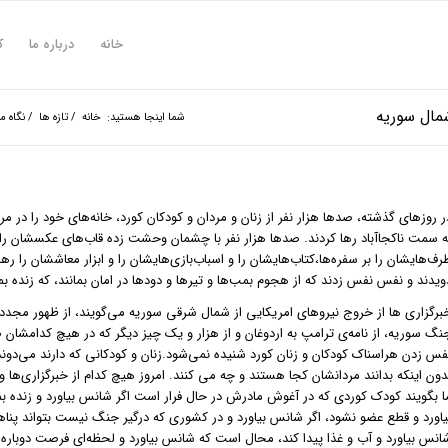
خانه
درباره ما
ک
شمال سوریه
شما اینجا هستید:
خانه
/
تازه ها
/
نگاه ما
ر روزهای گذشته، صدها هزار نفر از زنان و مردان و کودکان کورد، خانه‌های خود را در مرز
به سمت ناکجاآباد رها کردند. صدها هزار نفر با چشمان وحشت زد
رف‌هایشان را بر سفره‌ها،کتاب‌هایشان را و اسباب‌بازی‌هایشان را و ابزار معاششان را رها
ویدند و نفس نفس زدند که از هجوم بمب‌ها و تیرها و دودها در امان بمانند، که زنده بم
برگزاری ها از خروج نیروهای امریکایی از شمال شرقی سوریه می‌گویند، از ظهور مجدد 
نگ سوریه، از نامه‌ی ترامپ به اردوغان و از هزار و یک چیز دیگر که در هیچ کدامشا
فس زدن هراسناک کودکان و زنان کورد شنیده نمی‌شود.زنان و کودکانی که دارند می‌دوند 
دون اینکه بدانند مردانشان کجا هستند و چه می کنند. امروز هیچ کدام از خبرگزاری‌ها وق
ا بگویند کودک کوردی که در آغوش مادرش در حال فرار است اگر شانس بیاورد و زنده بم
یاورد و قطع عضو نشود، اگر شانس بیاورد و در کشوری که درگیر جنگ نیست بتواند پناهن
انس بیاورد و آب و غذا پیدا کند، محال است که شانس بیاورد و لحظه‌ای فرصت دوباره 