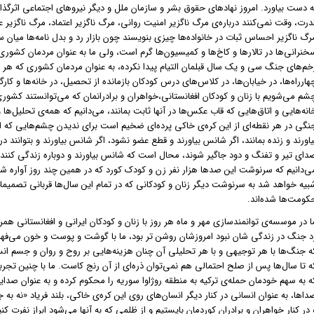
ه دست بیاورد. امروز نهادهای حقوق بشر و سازمان ملل و دیگر نیروهای اجتماعی اثرگذا
درت، وقت نمی‌کنند درباره‌ی مرگ ناگزیر امنیت روانی، مرگ ناگزیر اعتماد، مرگ ناگزیر 
رگ ناگزیر احساس ثبات در خانواده‌ها چیزی بنویسند چون بازار رد و بدل نامه‌ها میان س
خنرانی‌ها در تالارها و کاخ‌ها و کمیسیون‌ها گرم است، ولی ما به عنوان مردمان کشوری
خم‌های جنگ سی و یک سال قبلمان التیام پیدا نکرده، به عنوان مردمان کشوری که هر ر
هارراه‌ها، در خیابان‌ها، در کلاس‌های درس کودکان بازمانده از تحصیل، در خانه‌ها و کارگ
شم می‌شویم با زنان و کودکان افغانستانی،خواهران و برادرانمان که می‌توانستند کشوری
انه‌هایی و اتاق‌هایی که قاب عکس‌ها در آنها ثابت بمانند، می‌دانیم که همه‌ی تحلیل‌ها و
نگی در هر نقطه‌ای از این کره‌ی خاکی پرده‌ای ضخیم است برای ندیدن چشم‌هایی که 
یاورند و زنده بمانند، اگر شانس بیاورند و قطع عضو نشود، اگر شانس بیاورند و بتوانند د
دای تیر و تفنگ و دود جاگیر شوند، محال است که شانس بیاورند و دوباره زندگی کنند.
ی‌دانیم که سرنوشت این صدها هزار نفر زن و کودک کورد که در همین چند روز آواره شده
بیه خواهد شد به سرنوشت دیگر زنان و کودکانی که در تمام این سال‌ها قربانی تصمیمات
کومت‌ها شده‌اند.
ا در موسسه‌ی توانمندسازی مهر و ماه هر روز با زنان و کودکان ایرانی و افغانستانی همر
د جنگ در زندگی شان نبود امروزشان روشن تر بود، ما با گوشت و پوست و خون می‌فهمی
ه جنگ‌ها با هر توجیهی و با هر تحلیلی آن چنان هزینه‌هایی بر روح و روان و جسم انسا
ه تا سال‌ها پس از صلح احتمالی هم نمی‌توان ذره‌ای از آن رنج کاست. ما با چنین تجربه‌
ه به سهم خودمان حمله‌ی ترکیه به منطقه روژاوا سوریه را محکوم کرده و به عنوان صدایی
داها، به عنوان انسانی در کنار دیگر انسان‌های روی این کره‌ی خاکی، بلند فریاد «نه به 
 در کنار خواهران و برادران کوردمان بایستیم و از ظلمی که به آنها می‌شود ابراز نفرت کن