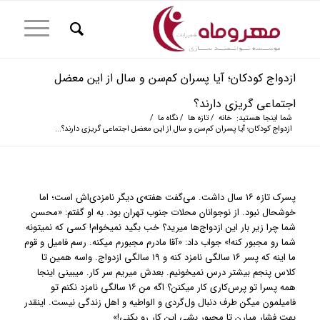
ازدواج کودکان؛ آیا پسران کم‌سن و سال از این معضل
اجتماعی گریزی دارند؟
شما اینجا هستید:
خانه
/
تازه ها
/
نگاه ما
/
ازدواج کودکان؛ آیا پسران کم‌سن و سال از این معضل اجتماعی گریزی دارند؟...
پسرک تازه ۱۶ سال داشت. می‌گفت هفته‌ی دیگر نامزدی‌اش است؛ اما
خوشحال نبود. از نوجوانان محلات جنوب تهران بود. به او گفتم: «محسن
شما چرا زیر بار این ازدواج‌ها میرید؟ خب بگید نمیخوام! کسی که نمیتونه
شما رو مجبور کنه!» جواب داد: «آقا مادرم مجبورم میکنه. رسم فامیل و قوم
ما اینه که پسر ۱۶ سالگی نامزد کنه و ۱۹ سالگی ازدواج. واسه همین تا
کلاس پنجم بیشتر درس نمیخونیم. بعدش میریم سر کار. میبینی اینجا
همه پسرا تو پرس‌کاری کار میکنن؟ اگه من ۱۶ سالگی نامزد نکنم تو
فامیلمون میگن طرف دنبال ول‌گردی و الواطیه و اهل زندگی نیست. اینقدر
بهت فشار میارن تا مجبور بشی این کار رو بکنی!»