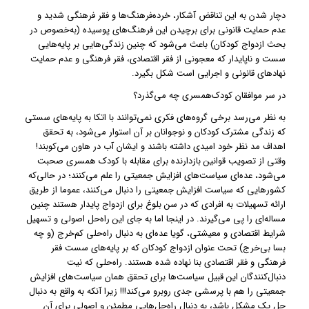
دچار شدن به این تناقض آشکار، خرده‌فرهنگ‌ها و فقر فرهنگی شدید و
عدم حمایت قانونی برای برچیدن این فرهنگ‌های پوسیده (به‌خصوص در
بحث ازدواج کودکان) باعث می‌شود که چنین زندگی‌هایی بر پایه‌هایی
سست و ناپایدار که معجونی از فقر اقتصادی، فقر فرهنگی و عدم حمایت
نهادهای قانونی و اجرایی است شکل بگیرد.
در سر موافقان کودک‌همسری چه می‌گذرد؟
به نظر می‌رسد برخی گروه‌های فکری نمی‌توانند با اتکا به پایه‌های سستی
که زندگی مشترک کودکان و نوجوانان بر آن استوار می‌شود، به تحقق
اهداف مد نظر خود امیدی داشته باشند و ایشان آب در هاون می‌کوبند!
وقتی از تصویب قوانین بازدارنده برای مقابله با کودک همسری صحبت
می‌شود، عده‌ای سیاست‌های افزایش جمعیتی را علم می‌کنند؛ در حالی‌که
کشورهایی که سیاست افزایش جمعیتی را دنبال می‌کنند، عموما از طریق
ارائه تسهیلات به افرادی که در سن بلوغ برای ازدواج پایدار هستند چنین
مساله‌ای را پی می‌گیرند. در اینجا اما به جای این راه‌حل اصولی و تسهیل
شرایط اقتصادی و معیشتی، گویا عده‌ای به دنبال راه‌حلی کم‌خرج (و چه
بسا بی‌خرج) تحت عنوان ازدواج کودکان که بر پایه‌های سست فقر
فرهنگی و فقر اقتصادی بنا نهاده شده هستند. راه‌حلی که نیت
دنبال‌کنندگان این قبیل سیاست‌ها برای تحقق همان سیاست‌های افزایش
جمعیتی را هم با پرسشی جدی روبرو می‌کند!!! زیرا آنکه به واقع به دنبال
حل یک مشکل باشد، به دنبال راه‌حل‌هایی مطمئن و اصولی برای آن