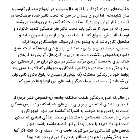
حکایت‌های ازدواج کودکان را تا به حال، بیشتر در ازدواج دختران کم‌سن و
سال شنیده‌ایم؛ اما ازدواج پسران در سن کم تحت تاثیر خرده فرهنگ‌ها در
گوشه و کنار ایران، روی دیگر سکه است که کمتر به آن پرداخته می‌شود.
پسری که در سن ۱۶ سالگی باید تحت تأثیر فقر فرهنگی شدید خانواده و
قوم یا طایفه‌اش ازدواج کند، قاعدتا باید زودتر از مدرسه بیرون بیاید و
مشغول کاری باشد تا به پشتوانه‌ی آن بتواند خواستگاری برود! ترک
تحصیل، کوچک‌ترین و اولین پیامد این ازدواج‌های زودهنگام است. قطع
عضو (به‌خصوص انگشت دست‌ها در پرس‌کاری‌ها)، گرایش به کارهای
خلاف برای به دست آوردن درآمد بیشتر در سن کم برای فرار از سختی این
نوع زندگی و در مواردی خودکشی کودکان و نوجوانان که قادر به مدیریت
روابط خود در زندگی مشترک (که پیش از رسیدن به بلوغ فکری کافی وارد
آن شده‌اند.) نیستند، از جمله دیگر پیامدهای این ازدواج‌ها در سن کم
است.
در حالی‌که امروزه زندگی طبقات مختلف جامعه (به‌خصوص قشر مرفه) از
طریق رسانه‌های اجتماعی و بر روی تلفن‌های همراه که در دسترس همگان
است، به راحتی و به سرعت به اشتراک گذاشته می‌شود، نوجوانان و
جوانان در محلات فقیرنشین با مشاهده‌ی سبک زندگی افرادی که ممکن
است تنها ۳۰ دقیقه با محل زندگی آنها فاصله داشته باشند، دچار
تناقض‌های شدیدتری نیز می‌شوند. فاصله‌ی ۳۰ دقیقه‌ای که البته اگر آنها
تمام زندگی‌شان را هم بدوند، قادر به طی کردن آن نخواهند بود!