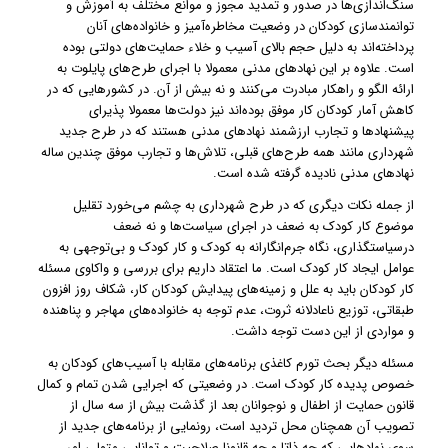
سنگ‌اندازی‌ها در صدور و تمدید مجوز و موانع مختلف به آموزش و
توانمندسازی کودکان در وضعیت مخاطره‌آمیز و خانواده‌های آنان
پرداخته‌اند به دلیل حجم بالای آسیب و خلاء حمایت‌های دولتی بوده
است. علاوه بر این نهادهای مدنی معمولا با اجرای طرح‌های پایلوت به
ارائه الگو و راهکار مبادرت می‌کنند و نه بیش از آن. در کشورهایی که در
کاهش آمار کودکان کار موفق بوده‌اند نیز دولت‌ها معمولا پذیرای
پیشنهادها و تجارب ارزشمند نهادهای مدنی هستند که در طرح جدید
شهرداری مانند همه طرح‌های قبلی، تلاش‌ها و تجارب موفق چندین ساله‌
نهادهای مدنی نادیده گرفته شده است.
از جمله نکات دیگری که در طرح شهرداری به چشم می‌خورد تقلیل
موضوع کار کودک به ضعف در اجرای سیاست‌ها و نه ضعف
درسیاستگذاری، نگاه جرم‌انگارانه به کودک و کار کودک و بی‌توجهی به
عوامل ایجاد کار کودک است. ما اعتقاد داریم برای بررسی و واکاوی مسئله
کار کودکان باید به علل و زمینه‌های پیدایش کودکان کار، شکاف روز افزون
طبقاتی، توزیع ناعادلانه ثروت، عدم توجه به خانواده‌های مهاجر و پناهنده
و مواردی از این دست توجه داشت.
مسئله دیگر بحث تورم کاغذی برنامه‌های مقابله با آسیب‌های کودکان به
خصوص پدیده‌ کار کودک است. در وضعیتی که اجرایی شدن تمام و کمال
قانون حمایت از اطفال و نوجوانان بعد از گذشت بیش از سه سال از
تصویب آن همچنان محل تردید است، رونمایی از برنامه‌های جدید از
سوی نهادهایی که چه ذاتا و چه قانونا صلاحیت و توانایی متولی امر