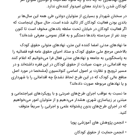
کودکان شدن را ندارند معنای امیدوار کننده‌ای ندارد.
در سخنان شهردار و بسیاری از متولیان دولتی طی همه این سال‌ها بر
باندی بودن فعالیت کودکان کار تاکید شده است، حال سوال اینجاست که
اگر فعالیت کودکان در خیابان تحت سلطه باندهای مخوف است تا کنون
چند نفر از سردسته باندها دستگیر و به افکار عمومی معرفی شده‌اند؟
ما نهادهای مدنی امضا کننده این متن، نهادهای متولی حقوق کودک
بالاخص مرجع ملی حقوق کودک و ستاد احیای حقوق عامه قوه قضائیه را
به پاسخگویی به جامعه و نهادهای مدنی فعال فرا می‌خوانیم که اعلام کنند
چه اقداماتی در جهت صیانت از حقوق کودکان در این فقره داشته‌اند و در
مسیر ترویج و نظارت بر اصول اساسی کنوانسیون (مشخصا در مورد اصل
منافع عالی کودک که در این طرح لحاظ نشده) چه اقداماتی را با شهرداری
و یا نهادهای مربوطه صورت داده‌اند؟
ما نسبت به عواقب اجرای طرح‌های ضربتی و با رویکردهای غیراجتماعی و
مبتنی بر زیباسازی شهری هشدار می‌دهیم و از متولیان امور می‌خواهیم
که در اجرای طرح‌های بدون پشتوانه علمی و اجرایی را سریعاً متوقف
کنید.
• انجمن پژوهش های آموزشی پویا
• انجمن حمایت از حقوق کودکان