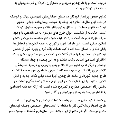
مرتبط است و با طرح‌های ضربتی و جمع‌آوری کودکان کار نمی‌توان به
مصاف کار کودکان رفت.
تداوم حضور پرشمار کودکان در سطح خیابان‌های شهرهای بزرگ و کوچک
در تمام این سال‌ها، علاوه بر اینکه به موجب پیمان‌نامه جهانی حقوق
کودک و قانون حمایت از اطفال و نوجوانان نقض صریح حقوق کودک
است، حکایت از شکست انواع طرح‌های موسوم به ساماندهی با وجود
صرف هزینه‌های هنگفت دارد که البته خود نشان‌دهنده حقانیت واکنش
فعالان مدنی است. این بار اما شهردار تهران به همه گمان‌ها و تحلیل‌ها
پایان داد و با صدای بلند اعلام کرد هدف، پاک کردن چهره شهر از حضور
کودکان کار است و پا را فراتر گذاشت و گفت می‌خواهد چهره شهری که
ام‌القرای اسلامی است، زشت نباشد و به این پدیده و چهار مسئله
اجتماعی دیگر لقب «دیو سیاه» داد و بدین ترتیب بر فرضیه همیشگی
تلاش برای پاک کردن صورت مسئله از سوی متولیان امور صحه گذاشت.
طرح جدید شهرداری مانند طرح‌های اجرا شده قبلی نکات جدید و قابل
اتکایی ندارد. با این تفاوت که در این طرح کاهش تصدی‌گری دولت در
بخش رفاه اجتماعی مطرح و تصریح شده است که ارائه خدمات اجتماعی
به اقشار نیازمند به بخش غیردولتی واگذار شود.
بر خلاف تاکید مدیر سازمان رفاه و خدمات اجتماعی شهرداری در مقدمه
طرح، اصولا ریشه‌کنی فقر یا مقابله با آسیب‌های اجتماعی وظیفه نهادهای
مدنی نیست. اگر هر کدام از این نهادها طی سال‌های گذشته با وجود تمام