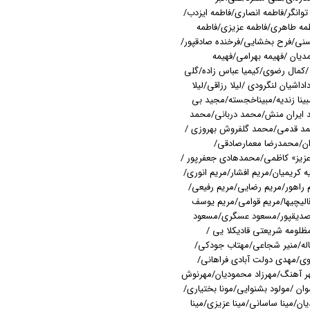
توانگر/فاطمه انصاری/فاطمه ایزدب/
طمه طاهری/فاطمه عزیزی/فاطمه
لحسنی/فرح بخشایی/فرخنده صادقپور/
دیان /فهیمه بهرامی/فهیمه
 /کمال رضوی/کیمیا عباس زاده/گلی
اشیان لنگرودی /لیلا رزاقی/لیلا
ینا زندیه/مبیناخجسته/مجید بی
ایران منش/محمد دربانی/محمد
مد قدمی/محمد گلفروش بهروزی /
ن/محمدرضا معمارصادقی/
زیز» کاظمی/محمدهادی جعفرپور /
 کریمیان/مریم افشار/مریم انوری/
م راهور/مریم رضایی/مریم رفیعی/
الیچیها/مریم قوامی/مریم یوسف
 صدیقپور/مسعود عسگری/مسعود
لومه شریعتی قادیکلا یی /
غاله/منیر شجاعی/مهتاب جودکی/
وی/مهدی دولت آبادی فراهانی/
 آهنگ/مهرزاد محمودیان/مهرنوش
ن /مولود بشنوایی/مونا بختیاری/
یان/مینا ساسانی/مینا عزیزی/مینا