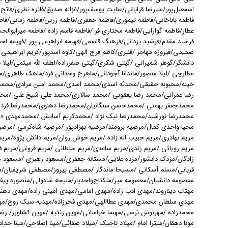
اسمعیل‌پور/علیرضا قراباغی/عنایت یوسف‌پور/غزاله صدیق/فائزه نظری/فاتح 
فاطمه باباخانی/فاطمه تیموری/فاطمه جعفری/فاطمه زرین/فاطمه زمانی/فا
عطار/فاطمه گوارایی/فاطمه مختاری فر /فاطمه قاسم زاده /فاطمه میرابوا
فرشید مقدم/فرشید یزدانی/فرهنگ قاسمی/فهیمه ابراهیمی پور /فهیمه احم
صمیمی/فیروزه مهاجر /قنبری/کاظم فرج الهی/کاوه اسدپور/کریم ابراهیمی
دانشگر/گوهر شمیرانی /گیتی شکری/گیتی صفرزاده/لطف الله میثمی/لیلا داد
عطارچی /لیلا منصور/ماندانا آجودانی/ماهرخ وجدانی فرد/ماهک طاهری/مب
خیله/محبوبه حقیقی/محدثه اسدی/محمد اسدی/محمد امین مرادی/محمد 
رضا عمرانی/محمد رضا یعقوبی /محمد سالاری/محمد علی شیخ علی /مح
محمدجعفر بهمنی /محمدحسن سنگانیان/محمدرضا دهنوی/محمدرضا فردا
محمدرضا نورشید/محمدرضا نیک نژاد /محمدکریم آسایش /محمدمهدی «ع
محیا واحدی کمال/مرضیه برومند/مرضیه بهزادپور /مرضیه شاه‌کرمی /مرضیه
مریم‌ بهادری/مریم حبیب اله زاده /مریم خوش روان/مریم دانش پژوه/مری
مریم رویائی /مریم زندی/مریم ساعدی/مریم سلطانی /مریم فروغی/مریم ق
زادگان/مزدک دانشور/مژده علایی/مستانه جعفری/مسعود رهبری /مسعود
قربانی/مسلم آسکانی /مسیحا ماندگار /مصطفی پیروز/مصطفی شریفیان/مظ
معصومه دانشیان/معصومه میر/ملکتاج‌واحدیار/ملیحه شاه‌ولی/منصوره پی
مهتاب دیناروند/مهدی ادب‌ زاده/مهدی امامی/مهدی امینی زاده/مهدی دهن
مهدی سلطان محمدی/مهدی عطاالهی/مهدی فخرزاده/مهدیه سبک روح/مهر
محمدزاده /مهرنوش نرسی/مهسا خراسانی/مهين زنديه /مهین کشاورز/ رضوا
مونا دهقان/میترا امام /میلاد تاجیک /میلاد صفائی/مینا اصلاحی/مینا حداد