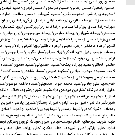
حسین پور آقایی /حبیبه نعمت الله زاده/حجت عالی پور /حسن خلیل آب
حسین رفیعی/حسین زهابی/حسین سربندی /حسین نوذری/حمید قیصری /
/خدیجه پورکاظمی /خدیجه نظری/خسرو شیروانی /خسرو صالحي /داود ضحا
دنیا محمدزاده /راحله طارانی /راحله طارانی /راحیل بزرگی/رامتین پیریاوت
مهراب/رضا صادق پور/رضا علیجانی/رضا نامداری/روزاتمدن /رویا شعبانیان/ر
محسنی/ریحانه شیرازی/ریحانه صارمی/ریحانه میرججهانی/زری عبادی/زهرا
امیری/زهرا حاجی زاده/زهرا خداکرمی/زهرا رحیمی خامنه/زهرا مداح/زهرا
قندی /زهره محققی /زهره معینی /زهره ناطقی/زویا اشرفی زاده/زینب ا
رمضانی/زینب وکیل /ژیلا افلاکی/ژیلا عمرانی/سارا تگریان/سارا جهانی/سارا
ارض‌پیما /سان لی بهنود /ساناز فاتح/سپیده ابطحی/سپیده ابوذری/ستا
حاتمی لحاقی/سعيد بابازاده ينگجه/سعید احمدیانی/سعید معنوی /سعیده
لامعی/سعیده مهدوی میلانی /سکینه قدیمی /سماء شاهدی/سمانه گلاب /س
سمیه قدوسی/سهیلا تقی زاده/سهیلاعلیخانی/سوري مالكي/سوسن گلفروش 
خرم/سید علی جلالی/سید محمد جواد اسماعیلی/سیده فاطمه موسوی/س
خلیل زاده سرشکه /شارمین میمندی نژاد/شبنم آشوری/شریف فدائی /شکوه ح
اقبال‌زاده/شهرام فرزانه فر /شهرزاد مهدوی/شهلا مهابادیان/شهناز شفیع خ
شورانگیز داداشی/شيوا دولت آبادي/شیرزاد رستگار/شیرین پارسی/شیرین
رمضانی /شیلا کلامی/شیما لرستانی/شیما وزوایی/صاحب نوانديش/صادق ک
طاهریان /صبا ووشمه/صدیقه کنعانی/صنعان کرامتی /طاهره پژوهش/طاهر
طیبه شریف پور/عالیه اقدام دوست/عباس امیری/عبدالله نوروزی/عرفان نجف‌آ
آبادی /علی بازگیر /علی شیروانی /علی تفکری /علی ریاحی/علی شعاع م
علی کافی/علی کلائی/علی کولیوند/علی محمد منصف/علی مشکین/علی مغازه