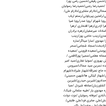
ادی/حسن رفیعی/حسین رضی پور/
حمیدرضا رجبی/حمیدرضا رسولیان
کی/دلارام عشایری/دلارام علی/
ی/رامتین پیریاوتی/رستم ارباب
ویا شهرام /رویا صدر/رویا ضیا
 اژدری/زهرا افتخاری /زهرا
سادات میرصفیان/زهره برادران
حمدی/زینب حاجی پور/زینب
 مهدوی /سارا میناگر/ساره
ره آزادبخت/سجاد شجاعی/سحر
 پوستی/سعیده قزوینی /سعیده
مانه معلمی/سمیرا پورکاظمی /
بهروزی /سونیا غفاری/سید امیر
یده نسرین سید سماک/سیروس
اج نصرالله/شهباز علیزاده/شهرام
انی/شهناز کیلکی ها/شهین حسینی/
 حدادپور/شیرین حیدری/شیرین
شاورزیان/صادقه شیردل /صبا
ه مهدوی یار /طیبه سلمانی شیک/
بادی‌ /عرفانه رسولیان /عزت دولت
نش/علی صابری فرد/علی طایفی/
‌ای/علی منفرد/علی‌اکبر