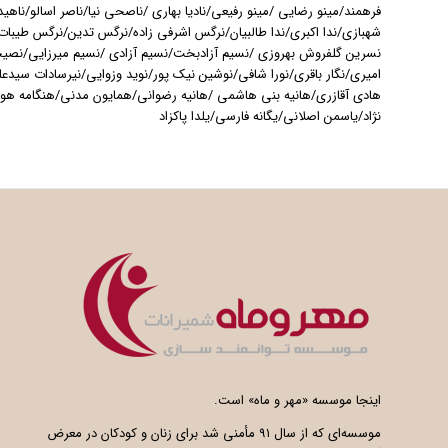
فرهمند/مینو رضایی /مینو رفیعی/نادیا بهاری /ناصحی نیا/ناصر اسالو/ناهي
شهبازی/ندا اکبری/ندا طالبیان/نرگس اشرفی زاده/نرگس تدین/نرگس طیبات
نسرین گلفروش بهروزی /نسیم آزادبخت/نسیم آزادی /نسیم میرزایی/نص
امیری/نگار باقری/نورا شافی/نوشین نیک پور/نوید وزوایی/نیرسادات سیدعلی
هادی آقازری/هانیه بنی هاشمی /هانیه رضوانی/همایون مدنی/هنگامه هوی
نژاد/یاسمن اصلانی/یگانه فارسی/یلدا پاکزاد
اینجا موسسه «مهر و ماه» است.
موسسه‌ای که از سال ۹۱ مأمنی شد برای زنان و کودکان در معرض