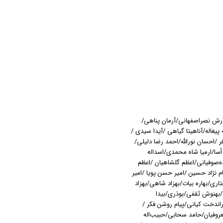
/آرش نصراصفهانی/آرمان پناهی/
پیغاله/آناهیتا گیاهی /آیدا سیدی /
 /احسان نورالله/احمد رضا دلیلی/
 أسا/ارمیا شاه محمدی/اسداله
ده‌صوفیانی/اعظم گلشاهیان /اعظم
 نژاد حسین /امیر حسن پویا /امیر
ری/بهاره بیات/بهزاد شاهی/بهزاد
یمی/بهنوش ثقفی/بوذری/بیدا
ندخت کیانی/پیام روشن فکر /
معروفیان/حامد سحابی/حبیب‌اله