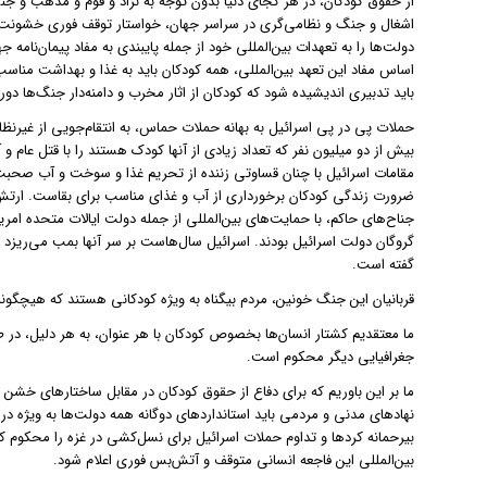
از حقوق کودکان، در هر کجای دنیا بدون توجه به نژاد و قوم و مذهب و
اشغال و جنگ و نظامی‌گری در سراسر جهان، خواستار توقف فوری خشونت 
دولت‌ها را به تعهدات بین‌المللی خود از جمله پایبندی به مفاد پیمان‌نامه
اساس مفاد این تعهد بین‌المللی، همه کودکان باید به غذا و بهداشت مناسب
باید تدبیری اندیشیده شود که کودکان از اثار مخرب و دامنه‌دار جنگ‌ها دور 
حملات پی‌ در پی اسرائیل به بهانه حملات حماس، به انتقام‌جویی از غیرن
بیش از دو میلیون نفر که تعداد زیادی از آنها کودک هستند را با قتل عام
مقامات اسرائیل با چنان قساوتی زننده از تحریم غذا و سوخت و آب صحبت 
ضرورت زندگی کودکان برخورداری از آب و غذای مناسب برای بقاست. ارتش
جناح‌های حاکم، با حمایت‌های بین‌المللی از جمله دولت ایالات متحده امری
گروگان دولت اسرائیل بودند. اسرائیل سال‌هاست بر سر آنها بمب می‌ریزد و
گفته است.
قربانیان این جنگ خونین، مردم بیگناه به ویژه کودکانی هستند که هیچگونه
ما معتقدیم کشتار انسان‌ها بخصوص کودکان با هر عنوان، به هر دلیل، در 
جغرافیایی دیگر محکوم است.
ما بر این باوریم که برای دفاع از حقوق کودکان در مقابل ساختارهای خشن و
نهادهای مدنی و مردمی باید استانداردهای دوگانه همه دولت‌ها به ویژه در
بیرحمانه کردها و تداوم حملات اسرائیل برای نسل‌کشی در غزه را محکوم کنن
بین‌المللی این فاجعه انسانی متوقف و آتش‌بس فوری اعلام شود.