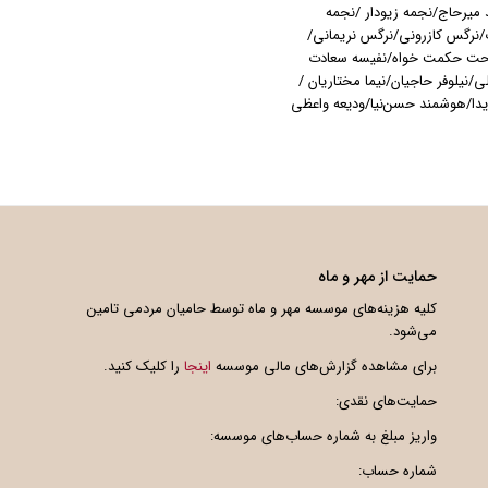
د ميرحاج/نجمه زیودار /نجمه
/نرگس کازرونی/نرگس نریمانی/
یحت حکمت خواه/نفیسه سعادت
/نیلوفر حاجیان/نیما مختاریان /
دا/هوشمند حسن‌نیا/ودیعه واعظی
حمایت از مهر و ماه
کلیه هزینه‌های موسسه مهر و ماه توسط حامیان مردمی تامین
می‌شود.
برای مشاهده گزارش‌های مالی موسسه
اینجا
را کلیک کنید.
حمایت‌های نقدی:
واریز مبلغ به شماره حساب‌های موسسه:
شماره حساب: