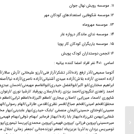
١١. موسسه رویش نهال جوان
١٢.موسسه شکوفایی استعدادهای کودکان مهر
١٣. موسسه مهروماه
١٤. موسسه ندای ماندگار دروازه غار
١٥. موسسه یاریگران کودکان کار پویا
١٦ انجمن دوستداران کودک پویش
اسامی ٤٠١ نفر افراد امضا کننده بیانیه :
آتوسا سمیعی/آذر ارفع زاده/آذر تشکر/آراز فنی/آرزو علیخانی /آرش سالار
آزاده احمدی /آزاده بلاش/آزاده عبیدی آشتیانی/آزاده ناصری/آزاده نیا/آصفه 
ابراهیم مختاری/ابو اکبر/ابوالفضل حیدری/ابوالقاسم مهيمنى/احسان عبدی‌فر
احمد زاهدی لنگرودی/احمد یزدی زاده/ارسلان پورقباد /ارشیا نوری /ارغوان
شاپوری /اسماء میرزایی /اصلان بیجاری /اعظم اکبرزاده/اعظم ترابی/اعظم 
محقق/افخم امینی/افخم صباغ/افسر نظری/اقدس طارانی/الهام رسولی/الهام
ممبینی/اوختای حسینی/ایمان منصفی /بابک حیدری/بهار عابدینی/بهار مختا
به بهانه قبولی ۹ نفر از
شفایی/بهمن تقی‌زاده/بهناز بابا زاده//بهناز فرمانبر /بهنام ذوقی/بهنام فه
دانش‌آموزان طرح حمایت
میرحسینی/پروین فرزانی /پروین فهیمی/پروین محمدی/پریسا تیموری/پورا
تحصیلی مهروماه در
تومیریس یزدان بد/ثریا عزيزپناه /جعفر توزنده‌جانی /جعفر زمانی /جلال 
دانشگاه...