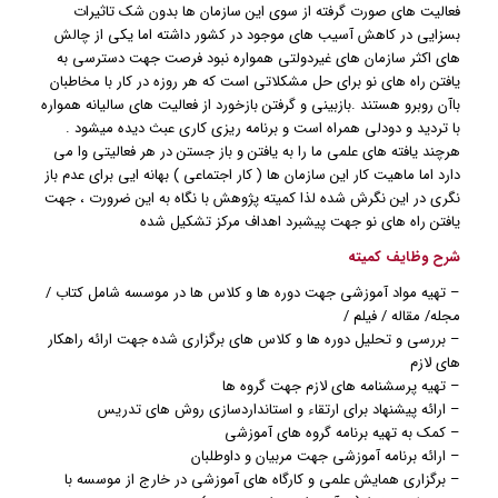
فعالیت های صورت گرفته از سوی این سازمان ها بدون شک تاثیرات
بسزایی در کاهش آسیب های موجود در کشور داشته اما یکی از چالش
های اکثر سازمان های غیردولتی همواره نبود فرصت جهت دسترسی به
یافتن راه های نو برای حل مشکلاتی است که هر روزه در کار با مخاطبان
باآن روبرو هستند .بازبینی و گرفتن بازخورد از فعالیت های سالیانه همواره
با تردید و دودلی همراه است و برنامه ریزی کاری عبث دیده میشود .
هرچند یافته های علمی ما را به یافتن و باز جستن در هر فعالیتی وا می
دارد اما ماهیت کار این سازمان ها ( کار اجتماعی ) بهانه ایی برای عدم باز
نگری در این نگرش شده لذا کمیته پژوهش با نگاه به این ضرورت ، جهت
یافتن راه های نو جهت پیشبرد اهداف مرکز تشکیل شده
شرح وظایف کمیته
– تهیه مواد آموزشی جهت دوره ها و کلاس ها در موسسه شامل کتاب /
مجله/ مقاله / فیلم /
– بررسی و تحلیل دوره ها و کلاس های برگزاری شده جهت ارائه راهکار
های لازم
– تهیه پرسشنامه های لازم جهت گروه ها
– ارائه پیشنهاد برای ارتقاء و استانداردسازی روش های تدریس
– کمک به تهیه برنامه گروه های آموزشی
– ارائه برنامه آموزشی جهت مربیان و داوطلبان
– برگزاری همایش علمی و کارگاه های آموزشی در خارج از موسسه با