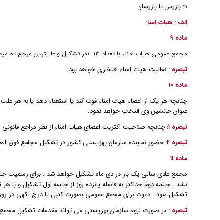
د: بازرس یا بازرسان
الف : هیات امنا:
ماده ۹
مجمع عمومی هیات امناء با تعداد ۱۳ نفر تشکیل و عالیترین مرجع تصمیم گیری در موسسه است که به صورت عادی یا فوق العاده تشکیل می شود.
تبصره
: فعالیت هیات امناء افتخاری خواهد بود.
ماده ۱۰
چنانچه هر یک از اعضاء هیات امناء فوت کند یا استعفاء دهد یا به هر علت
عنوان جانشین وی انتخاب خواهد نمود.
تبصره ۱:
چنانچه صلاحیت اکثریت اعضای هیات امناء از نظر مراجع قانونی 
تبصره ۲:
حضور نماینده سازمان بهزیستی کشور در تشکیل مجامع فوق العاد
ماده ۱۱
مجمع عادی سالی یک بار در دی ماه تشکیل خواهد شد . برای رسمیت جل
نشد ، جلسه دوم حداکثر به فاصله پانزده روز از جلسه اول تشکیل و با 
تشکیل شود.. دعوت برای مجمع عمومی بصورت کتبی یا درج آگهی در روز نا
تبصره :
در صورت لزوم سازمان بهزیستی می تواند مقدمات تشکیل مجمع عمو